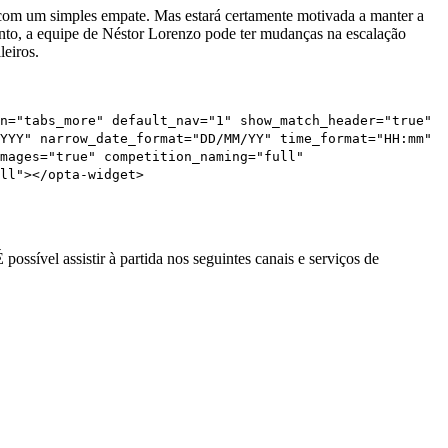
ça com um simples empate. Mas estará certamente motivada a manter a
o, a equipe de Néstor Lorenzo pode ter mudanças na escalação
leiros.
n="tabs_more" default_nav="1" show_match_header="true"
YYY" narrow_date_format="DD/MM/YY" time_format="HH:mm"
mages="true" competition_naming="full"
ll"></opta-widget>
ossível assistir à partida nos seguintes canais e serviços de