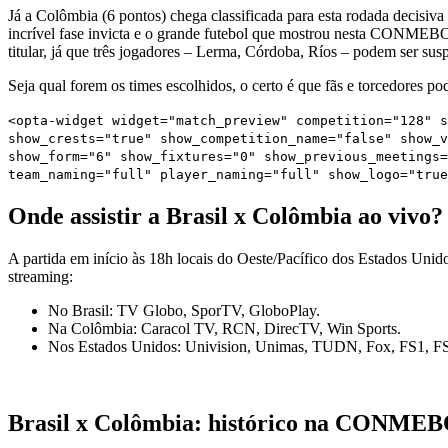
Já a Colômbia (6 pontos) chega classificada para esta rodada decisiv
incrível fase invicta e o grande futebol que mostrou nesta CONME
titular, já que três jogadores – Lerma, Córdoba, Ríos – podem ser sus
Seja qual forem os times escolhidos, o certo é que fãs e torcedores 
<opta-widget widget="match_preview" competition="128" s
show_crests="true" show_competition_name="false" show_v
show_form="6" show_fixtures="0" show_previous_meetings=
team_naming="full" player_naming="full" show_logo="true
Onde assistir a Brasil x Colômbia ao vivo?
A partida em início às 18h locais do Oeste/Pacífico dos Estados Unido
streaming:
No Brasil: TV Globo, SporTV, GloboPlay.
Na Colômbia: Caracol TV, RCN, DirecTV, Win Sports.
Nos Estados Unidos: Univision, Unimas, TUDN, Fox, FS1, F
Brasil x Colômbia: histórico na CONM