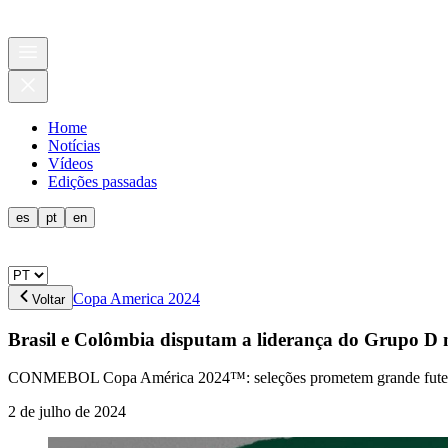
Home
Notícias
Vídeos
Edições passadas
es
pt
en
Copa America 2024
Voltar
Brasil e Colômbia disputam a liderança do Grup
CONMEBOL Copa América 2024™: seleções prometem grande futebol e
2 de julho de 2024