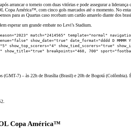
a após arrancar o torneio com duas vitórias e pode assegurar a lideran
BOL Copa América™, com cinco gols marcados até o momento. No entant
pensos para as Quartas caso recebam um cartão amarelo diante dos brasi
podem esperar um grande embate no Levi’s Stadium.
eason="2023" match="2414565" template="normal" navigatio
enue="false" show_date="true" date_format="dddd D MMMM Y
"5" show_top_scorers="4" show_tied_scorers="true" show_i
" show_title="true" breakpoints="460, 700" sport="footba
s (GMT-7) – às 22h de Brasília (Brasil) e 20h de Bogotá (Colômbia). É p
S2.
EBOL Copa América™