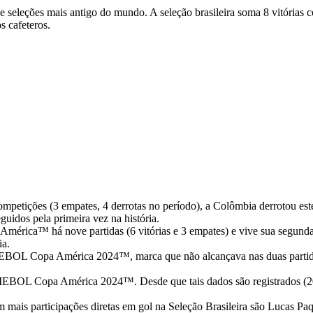
de seleções mais antigo do mundo. A seleção brasileira soma 8 vitória
s cafeteros.
ompetições (3 empates, 4 derrotas no período), a Colômbia derrotou este
guidos pela primeira vez na história.
a™ há nove partidas (6 vitórias e 3 empates) e vive sua segunda mai
ia.
EBOL Copa América 2024™, marca que não alcançava nas duas partida
MEBOL Copa América 2024™. Desde que tais dados são registrados (20
is participações diretas em gol na Seleção Brasileira são Lucas Paquet