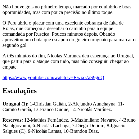
Não houve gols no primeiro tempo, marcado por equilíbrio e boas
oportunidades, mas com pouca precisão no último toque.
O Peru abriu o placar com uma excelente cobrança de falta de
Rojas, que começou a desenhar o caminho para a equipe
comandada por Ruscica. Poucos minutos depois, Obando
aproveitou uma bola que escapou do goleiro uruguaio para marcar o
segundo gol.
A três minutos do fim, Nicolás Martínez deu esperança ao Uruguai,
que partiu para o ataque com tudo, mas não conseguiu chegar ao
empate.
https://www.youtube.com/watch?v=Rwxo7aS9guQ
Escalações
Uruguai (1):
1-Christian Gaitán, 2-Alejandro Aunchayna, 11-
Camilo García, 13-Franco Duque, 14-Nicolás Martínez.
Reservas:
12-Mathías Fernández, 3-Maximiliano Navarro, 4-Bruno
Natalgiovanni, 6-Nicolás Lachaga, 7-Diego Defiore, 8-Ignacio
Salgues (C), 9-Nicolás Lamas, 10-Brandon Díaz.