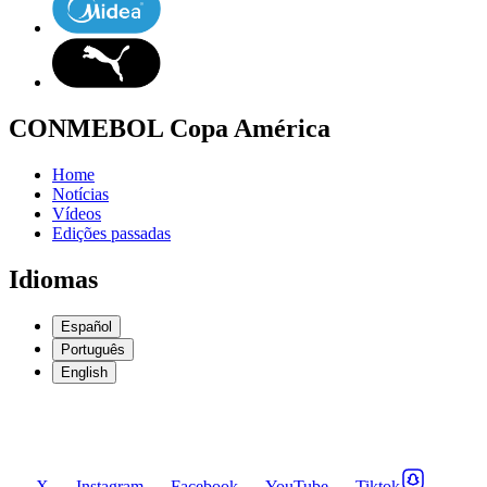
CONMEBOL Copa América
Home
Notícias
Vídeos
Edições passadas
Idiomas
Español
Português
English
X
Instagram
Facebook
YouTube
Tiktok