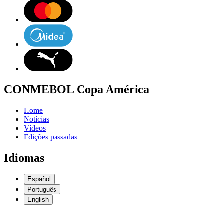
CONMEBOL Copa América
Home
Notícias
Vídeos
Edições passadas
Idiomas
Español
Português
English