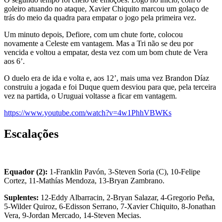
goleiro atuando no ataque, Xavier Chiquito marcou um golaço de
trás do meio da quadra para empatar o jogo pela primeira vez.
Um minuto depois, Defiore, com um chute forte, colocou
novamente a Celeste em vantagem. Mas a Tri não se deu por
vencida e voltou a empatar, desta vez com um bom chute de Vera
aos 6’.
O duelo era de ida e volta e, aos 12’, mais uma vez Brandon Díaz
construiu a jogada e foi Duque quem desviou para que, pela terceira
vez na partida, o Uruguai voltasse a ficar em vantagem.
https://www.youtube.com/watch?v=4w1PhhVBWKs
Escalações
Equador (2):
1-Franklin Pavón, 3-Steven Soria (C), 10-Felipe
Cortez, 11-Mathías Mendoza, 13-Bryan Zambrano.
Suplentes:
12-Eddy Albarracin, 2-Bryan Salazar, 4-Gregorio Peña,
5-Wilder Quiroz, 6-Edisson Serrano, 7-Xavier Chiquito, 8-Jonathan
Vera, 9-Jordan Mercado, 14-Steven Mecias.