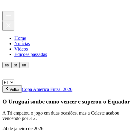
Home
Notícias
Vídeos
Edições passadas
es
pt
en
Copa America Futsal 2026
Voltar
O Uruguai soube como vencer e superou o Equador
A Tri empatou o jogo em duas ocasiões, mas a Celeste acabou
vencendo por 3-2.
24 de janeiro de 2026