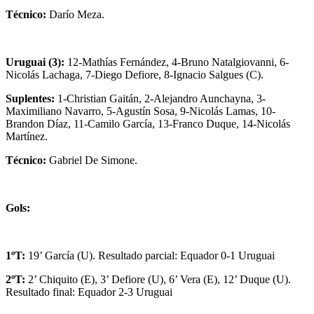
Técnico:
Darío Meza.
Uruguai (3):
12-Mathías Fernández, 4-Bruno Natalgiovanni, 6-
Nicolás Lachaga, 7-Diego Defiore, 8-Ignacio Salgues (C).
Suplentes:
1-Christian Gaitán, 2-Alejandro Aunchayna, 3-
Maximiliano Navarro, 5-Agustín Sosa, 9-Nicolás Lamas, 10-
Brandon Díaz, 11-Camilo García, 13-Franco Duque, 14-Nicolás
Martínez.
Técnico:
Gabriel De Simone.
Gols:
1ºT:
19’ García (U). Resultado parcial: Equador 0-1 Uruguai
2ºT:
2’ Chiquito (E), 3’ Defiore (U), 6’ Vera (E), 12’ Duque (U).
Resultado final: Equador 2-3 Uruguai