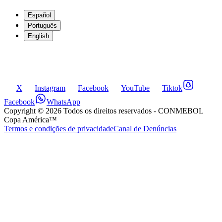
Español
Português
English
X
Instagram
Facebook
YouTube
Tiktok
Facebook
WhatsApp
Copyright ©
2026
Todos os direitos reservados
- CONMEBOL
Copa América™
Termos e condições de privacidade
Canal de Denúncias