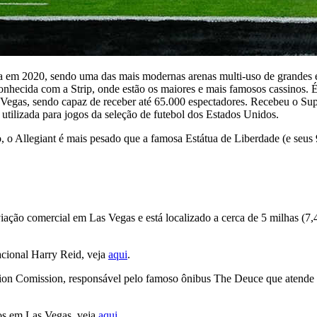
da em 2020, sendo uma das mais modernas arenas multi-uso de grandes 
nhecida com a Strip, onde estão os maiores e mais famosos cassinos. 
egas, sendo capaz de receber até 65.000 espectadores. Recebeu o Supe
tilizada para jogos da seleção de futebol dos Estados Unidos.
o Allegiant é mais pesado que a famosa Estátua de Liberdade (e seus 9
iação comercial em Las Vegas e está localizado a cerca de 5 milhas (7,
acional Harry Reid, veja
aqui
.
ion Comission, responsável pelo famoso ônibus The Deuce que atende t
rios em Las Vegas, veja
aqui
.