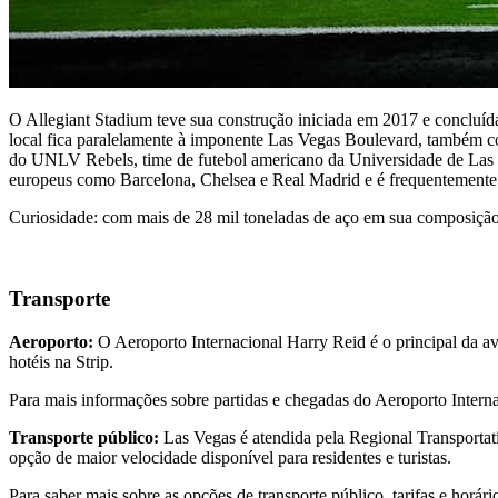
O Allegiant Stadium teve sua construção iniciada em 2017 e concluí
local fica paralelamente à imponente Las Vegas Boulevard, também co
do UNLV Rebels, time de futebol americano da Universidade de Las V
europeus como Barcelona, Chelsea e Real Madrid e é frequentemente u
Curiosidade: com mais de 28 mil toneladas de aço em sua composição, 
Transporte
Aeroporto:
O Aeroporto Internacional Harry Reid é o principal da av
hotéis na Strip.
Para mais informações sobre partidas e chegadas do Aeroporto Intern
Transporte público:
Las Vegas é atendida pela Regional Transportat
opção de maior velocidade disponível para residentes e turistas.
Para saber mais sobre as opções de transporte público, tarifas e horá