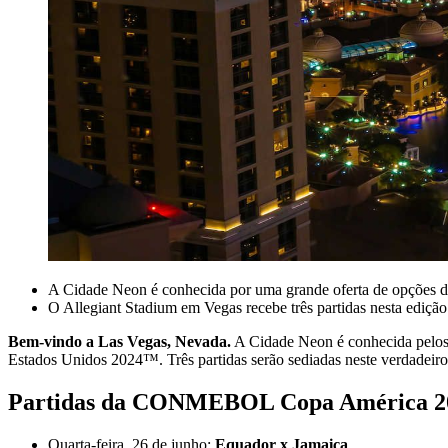
A Cidade Neon é conhecida por uma grande oferta de opções d
O Allegiant Stadium em Vegas recebe três partidas nesta ediçã
Bem-vindo a Las Vegas, Nevada.
A Cidade Neon é conhecida pelos 
Estados Unidos 2024™. Três partidas serão sediadas neste verdadeiro 
Partidas da CONMEBOL Copa América 20
Quarta-feira, 26 de junho:
Equador x Jamaica