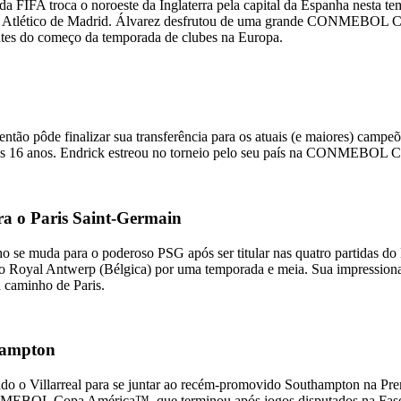
troca o noroeste da Inglaterra pela capital da Espanha nesta tem
om o Atlético de Madrid. Álvarez desfrutou de uma grande CONMEBOL C
ntes do começo da temporada de clubes na Europa.
 então pôde finalizar sua transferência para os atuais (e maiores) ca
 aos 16 anos. Endrick estreou no torneio pelo seu país na CONMEBOL C
ra o Paris Saint-Germain
ho se muda para o poderoso PSG após ser titular nas quatro partid
ra o Royal Antwerp (Bélgica) por uma temporada e meia. Sua impression
 a caminho de Paris.
thampton
ando o Villarreal para se juntar ao recém-promovido Southampton na Pre
NMEBOL Copa América™, que terminou após jogos disputados na Fase d