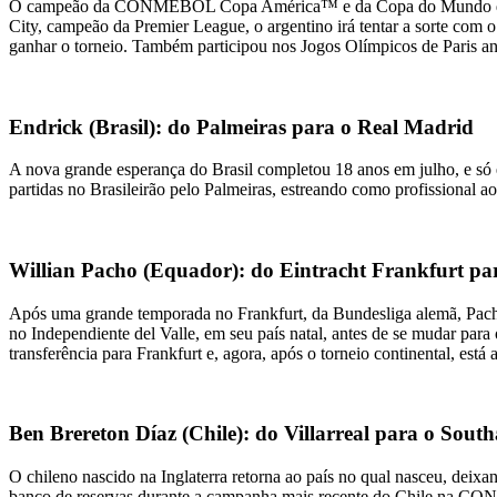
O campeão da CONMEBOL Copa América™ e da Copa do Mundo da FIFA 
City, campeão da Premier League, o argentino irá tentar a sorte c
ganhar o torneio. Também participou nos Jogos Olímpicos de Paris a
Endrick (Brasil): do Palmeiras para o Real Madrid
A nova grande esperança do Brasil completou 18 anos em julho, e só
partidas no Brasileirão pelo Palmeiras, estreando como profissional
Willian Pacho (Equador): do Eintracht Frankfurt pa
Após uma grande temporada no Frankfurt, da Bundesliga alemã, Pac
no Independiente del Valle, em seu país natal, antes de se mudar pa
transferência para Frankfurt e, agora, após o torneio continental, está
Ben Brereton Díaz (Chile): do Villarreal para o Sou
O chileno nascido na Inglaterra retorna ao país no qual nasceu, deix
banco de reservas durante a campanha mais recente do Chile na CO