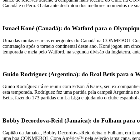
Canadá e o Peru. O atacante desfrutou dos melhores momentos de sua c
Ismael Koné (Canadá): do Watford para o Olympiqu
Uma das muitas estrelas emergentes do Canadá na CONMEBOL Copa A
contratação após o torneio continental deste ano. Koné jogou em cin
temporada e meia pelo Watford, na segunda divisão da Inglaterra, ant
Guido Rodríguez (Argentina): do Real Betis para o 
Guido Rodríguez irá se reunir com Edson Álvarez, seu ex-compan
esta temporada. Rodríguez fez uma partida pela campeã Argentina no t
Betis, fazendo 173 partidas em La Liga e ajudando o clube espanhol
Bobby Decordova-Reid (Jamaica): do Fulham para o 
Capitão da Jamaica, Bobby Decordova-Reid deixa o Fulham, em Londre
uma boa CONMEBOL Copa América™ pela seleção jamaicana, sendo tit