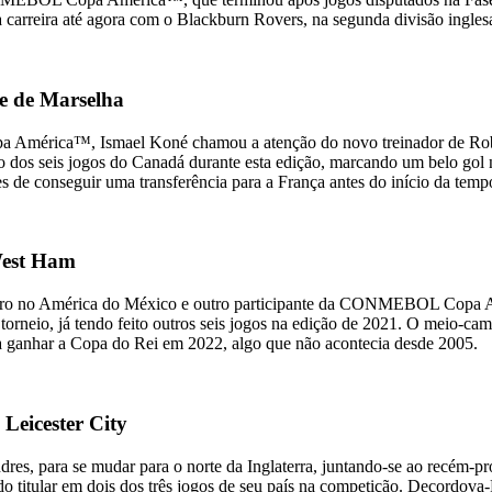
arreira até agora com o Blackburn Rovers, na segunda divisão inglesa,
e de Marselha
mérica™, Ismael Koné chamou a atenção do novo treinador de Rober
co dos seis jogos do Canadá durante esta edição, marcando um belo go
es de conseguir uma transferência para a França antes do início da tem
West Ham
heiro no América do México e outro participante da CONMEBOL Copa
orneio, já tendo feito outros seis jogos na edição de 2021. O meio-cam
 a ganhar a Copa do Rei em 2022, algo que não acontecia desde 2005.
Leicester City
s, para se mudar para o norte da Inglaterra, juntando-se ao recém-p
ular em dois dos três jogos de seu país na competição. Decordova-R