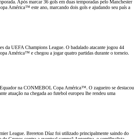
porada. Após marcar 36 gols em duas temporadas pelo Manchester
opa América™ este ano, marcando dois gols e ajudando seu país a
mpeões da UEFA Champions League. O badalado atacante jogou 44
opa América™ e chegou a jogar quatro partidas durante o torneio.
as do Equador na CONMEBOL Copa América™. O zagueiro se destacou
ante atuação na chegada ao futebol europeu lhe rendeu uma
mier League. Brereton Díaz foi utilizado principalmente saindo do
e Grupos contra a eventual campeã Argentina, o semifinalista