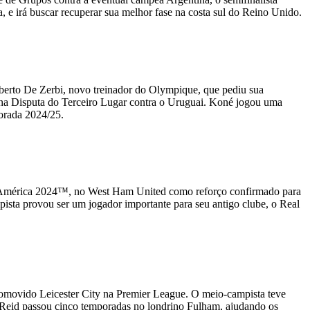
 e irá buscar recuperar sua melhor fase na costa sul do Reino Unido.
to De Zerbi, novo treinador do Olympique, que pediu sua
l na Disputa do Terceiro Lugar contra o Uruguai. Koné jogou uma
porada 2024/25.
 América 2024™, no West Ham United como reforço confirmado para
pista provou ser um jogador importante para seu antigo clube, o Real
romovido Leicester City na Premier League. O meio-campista teve
eid passou cinco temporadas no londrino Fulham, ajudando os