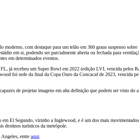
lo moderno, com destaque para um telão em 360 graus suspenso sobre o
estádio em si, podendo ser parcialmente aberta ou fechada para ventila
es em determinados eventos.
FL, já recebeu um Super Bowl em 2022 (edição LVI, vencida pelos Ra
wood foi sede da final da Copa Ouro da Concacaf de 2023, vencida pe
capazes de projetar imagens em alta definição que podem ser visto do 
do em El Segundo, vizinho a Inglewood, e é um dos mais movimentados
s destinos turísticos da metrópole.
s Angeles, entre
aqui
.