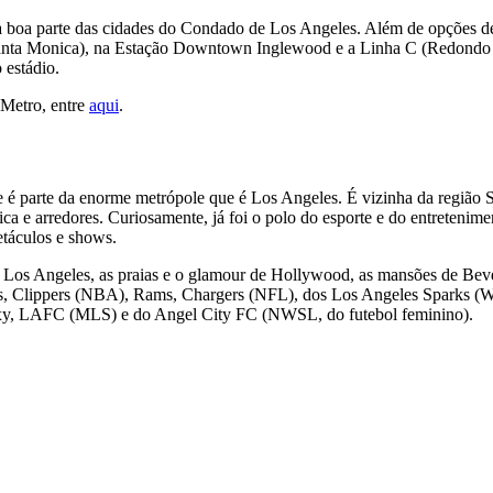
 boa parte das cidades do Condado de Los Angeles. Além de opções de
anta Monica), na Estação Downtown Inglewood e a Linha C (Redondo
 estádio.
 Metro, entre
aqui
.
 parte da enorme metrópole que é Los Angeles. É vizinha da região S
ca e arredores. Curiosamente, já foi o polo do esporte e do entreteni
táculos e shows.
em Los Angeles, as praias e o glamour de Hollywood, as mansões de Beve
ers, Clippers (NBA), Rams, Chargers (NFL), dos Los Angeles Sparks (
y, LAFC (MLS) e do Angel City FC (NWSL, do futebol feminino).