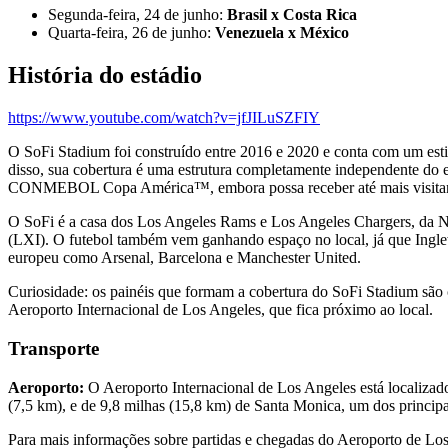
Segunda-feira, 24 de junho:
Brasil x Costa Rica
Quarta-feira, 26 de junho:
Venezuela x México
História do estádio
https://www.youtube.com/watch?v=jfJILuSZFIY
O SoFi Stadium foi construído entre 2016 e 2020 e conta com um esti
disso, sua cobertura é uma estrutura completamente independente do 
CONMEBOL Copa América™, embora possa receber até mais visitant
O SoFi é a casa dos Los Angeles Rams e Los Angeles Chargers, da N
(LXI). O futebol também vem ganhando espaço no local, já que Ingle
europeu como Arsenal, Barcelona e Manchester United.
Curiosidade: os painéis que formam a cobertura do SoFi Stadium são 
Aeroporto Internacional de Los Angeles, que fica próximo ao local.
Transporte
Aeroporto:
O Aeroporto Internacional de Los Angeles está localiza
(7,5 km), e de 9,8 milhas (15,8 km) de Santa Monica, um dos principai
Para mais informações sobre partidas e chegadas do Aeroporto de Lo