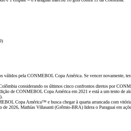
9)
os válidos pela CONMEBOL Copa América. Se vencer novamente, terá su
a a Colômbia considerando os últimos cinco confrontos diretos por
edição de CONMEBOL Copa América em 2021 e está a um tento de alcanç
).
MEBOL Copa América™ e busca chegar à quarta arrancada com vitória 
 de 2026, Mathías Villasanti (Grêmio-BRA) lidera o Paraguai em ações 