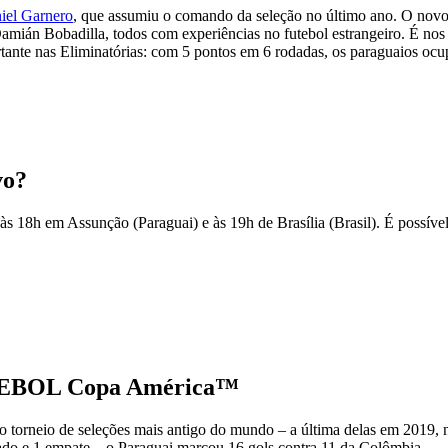
iel Garnero
, que assumiu o comando da seleção no último ano. O novo 
amián Bobadilla, todos com experiências no futebol estrangeiro. É nos
e nas Eliminatórias: com 5 pontos em 6 rodadas, os paraguaios ocupam
vo?
 às 18h em Assunção (Paraguai) e às 19h de Brasília (Brasil). É possíve
NMEBOL Copa América™
do torneio de seleções mais antigo do mundo – a última delas em 2019, n
 lado e 1 empate – o Paraguai marcou 16 gols contra 11 da Colômbia.