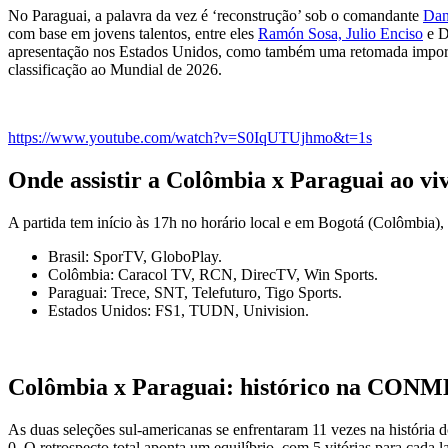
No Paraguai, a palavra da vez é ‘reconstrução’ sob o comandante
Dan
com base em jovens talentos, entre eles
Ramón Sosa, Julio Enciso
e D
apresentação nos Estados Unidos, como também uma retomada important
classificação ao Mundial de 2026.
https://www.youtube.com/watch?v=S0IqUTUjhmo&t=1s
Onde assistir a Colômbia x Paraguai ao vi
A partida tem início às 17h no horário local e em Bogotá (Colômbia),
Brasil: SporTV, GloboPlay.
Colômbia: Caracol TV, RCN, DirecTV, Win Sports.
Paraguai: Trece, SNT, Telefuturo, Tigo Sports.
Estados Unidos: FS1, TUDN, Univision.
Colômbia x Paraguai: histórico na CO
As duas seleções sul-americanas se enfrentaram 11 vezes na história 
0. O retrospecto total aponta um equilíbrio, com 5 vitórias para cada