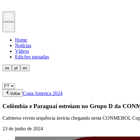
Home
Notícias
Vídeos
Edições passadas
es
pt
en
Copa America 2024
Voltar
Colômbia e Paraguai estreiam no Grupo D da C
Cafeteros vivem sequência invicta chegando nesta CONMEBOL Copa 
23 de junho de 2024