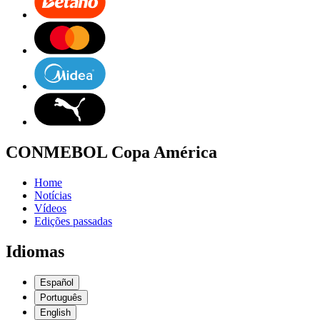
CONMEBOL Copa América
Home
Notícias
Vídeos
Edições passadas
Idiomas
Español
Português
English