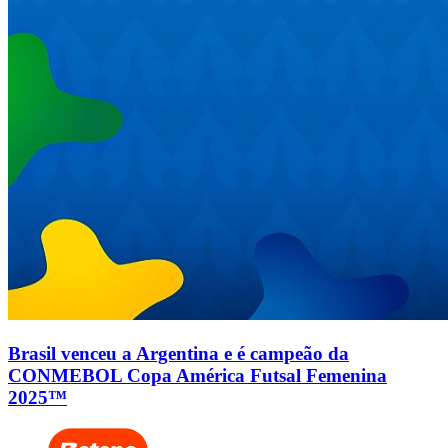
Brasil venceu a Argentina e é campeão da
CONMEBOL Copa América Futsal Femenina
2025™