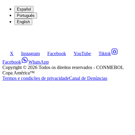
Español
Português
English
X
Instagram
Facebook
YouTube
Tiktok
Facebook
WhatsApp
Copyright ©
2026
Todos os direitos reservados
- CONMEBOL
Copa América™
Termos e condições de privacidade
Canal de Denúncias