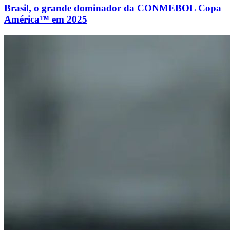
Brasil, o grande dominador da CONMEBOL Copa
América™ em 2025