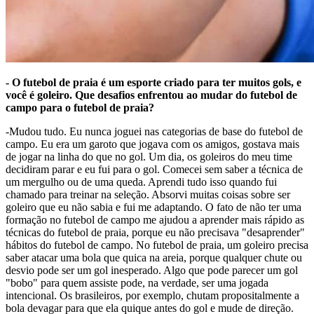
- O futebol de praia é um esporte criado para ter muitos gols, e
você é goleiro. Que desafios enfrentou ao mudar do futebol de
campo para o futebol de praia?
-Mudou tudo. Eu nunca joguei nas categorias de base do futebol de
campo. Eu era um garoto que jogava com os amigos, gostava mais
de jogar na linha do que no gol. Um dia, os goleiros do meu time
decidiram parar e eu fui para o gol. Comecei sem saber a técnica de
um mergulho ou de uma queda. Aprendi tudo isso quando fui
chamado para treinar na seleção. Absorvi muitas coisas sobre ser
goleiro que eu não sabia e fui me adaptando. O fato de não ter uma
formação no futebol de campo me ajudou a aprender mais rápido as
técnicas do futebol de praia, porque eu não precisava "desaprender"
hábitos do futebol de campo. No futebol de praia, um goleiro precisa
saber atacar uma bola que quica na areia, porque qualquer chute ou
desvio pode ser um gol inesperado. Algo que pode parecer um gol
"bobo" para quem assiste pode, na verdade, ser uma jogada
intencional. Os brasileiros, por exemplo, chutam propositalmente a
bola devagar para que ela quique antes do gol e mude de direção.