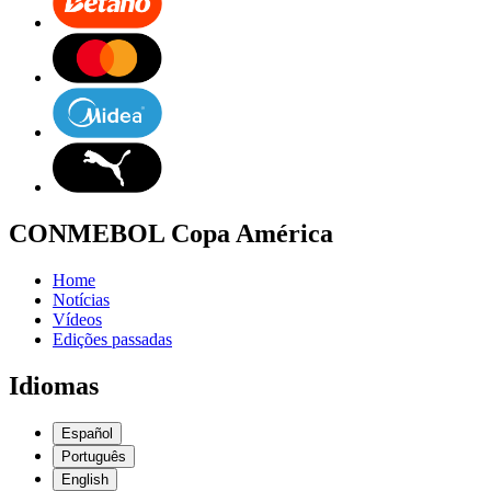
CONMEBOL Copa América
Home
Notícias
Vídeos
Edições passadas
Idiomas
Español
Português
English