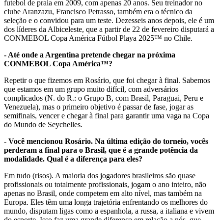
futebol de praia em 2009, com apenas 20 anos. Seu treinador no
clube Aranzazu, Francisco Petrasso, também era o técnico da
seleção e o convidou para um teste. Dezesseis anos depois, ele é um
dos líderes da Albiceleste, que a partir de 22 de fevereiro disputará a
CONMEBOL Copa América Fútbol Playa 2025™ no Chile.
- Até onde a Argentina pretende chegar na próxima
CONMEBOL Copa América™?
Repetir o que fizemos em Rosário, que foi chegar à final. Sabemos
que estamos em um grupo muito difícil, com adversários
complicados (N. do R.: o Grupo B, com Brasil, Paraguai, Peru e
Venezuela), mas o primeiro objetivo é passar de fase, jogar as
semifinais, vencer e chegar à final para garantir uma vaga na Copa
do Mundo de Seychelles.
- Você mencionou Rosário. Na última edição do torneio, vocês
perderam a final para o Brasil, que é a grande potência da
modalidade. Qual é a diferença para eles?
Em tudo (risos). A maioria dos jogadores brasileiros são quase
profissionais ou totalmente profissionais, jogam o ano inteiro, não
apenas no Brasil, onde competem em alto nível, mas também na
Europa. Eles têm uma longa trajetória enfrentando os melhores do
mundo, disputam ligas como a espanhola, a russa, a italiana e vivem
do esporte. Isso faz uma grande diferença em relação a nós, que