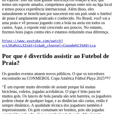
temos um esporte amador, competimos apenas entre nós na liga local
e temos pouca experiência internacional. Além disso, eles
naturalmente se beneficiam por nascerem em um país onde o futebol
de praia é amplamente praticado e conhecido. No Brasil, você vai a
uma praia e vê pessoas jogando com a bola na areia em todos os
cantos. Aqui, o esporte está crescendo aos poucos. No entanto,
fizemos bons jogos contra eles e estamos reduzindo essa diferença.
https://www.youtube.com/watch?
v=L5KaRnLLXZs&t=1s&ab_channel=CopaAm%C3%A9rica
Por que é divertido assistir ao Futebol de
Praia?
Os grandes eventos atraem novos públicos. O que os torcedores
encontrarão na CONMEBOL Copa América Fútbol Playa 2025™?
"É um esporte muito divertido de assistir porque há muitas
bicicletas, voleios, jogadas acrobáticas. O jogo é feito para ter
muitos gols. Os lances de bola parada são sem barreira, os jogadores
podem chutar de qualquer lugar, e as distâncias são curtas, então é
sempre dinâmico. A qualidade técnica dos jogadores também é
impressionante. Os gols costumam ser bonitos, pois são jogadas