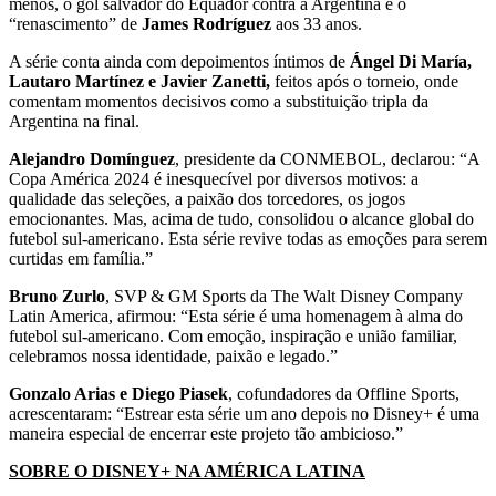
menos, o gol salvador do Equador contra a Argentina e o
“renascimento” de
James Rodríguez
aos 33 anos.
A série conta ainda com depoimentos íntimos de
Ángel Di María,
Lautaro Martínez e Javier Zanetti,
feitos após o torneio, onde
comentam momentos decisivos como a substituição tripla da
Argentina na final.
Alejandro Domínguez
, presidente da CONMEBOL, declarou: “A
Copa América 2024 é inesquecível por diversos motivos: a
qualidade das seleções, a paixão dos torcedores, os jogos
emocionantes. Mas, acima de tudo, consolidou o alcance global do
futebol sul-americano. Esta série revive todas as emoções para serem
curtidas em família.”
Bruno Zurlo
, SVP & GM Sports da The Walt Disney Company
Latin America, afirmou: “Esta série é uma homenagem à alma do
futebol sul-americano. Com emoção, inspiração e união familiar,
celebramos nossa identidade, paixão e legado.”
Gonzalo Arias e Diego Piasek
, cofundadores da Offline Sports,
acrescentaram: “Estrear esta série um ano depois no Disney+ é uma
maneira especial de encerrar este projeto tão ambicioso.”
SOBRE O DISNEY+ NA AMÉRICA LATINA