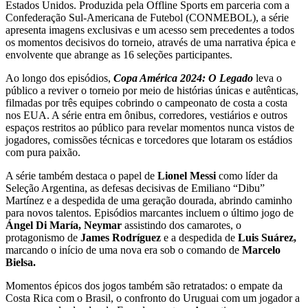
Estados Unidos. Produzida pela Offline Sports em parceria com a
Confederação Sul-Americana de Futebol (CONMEBOL), a série
apresenta imagens exclusivas e um acesso sem precedentes a todos
os momentos decisivos do torneio, através de uma narrativa épica e
envolvente que abrange as 16 seleções participantes.
Ao longo dos episódios,
Copa América 2024: O Legado
leva o
público a reviver o torneio por meio de histórias únicas e autênticas,
filmadas por três equipes cobrindo o campeonato de costa a costa
nos EUA. A série entra em ônibus, corredores, vestiários e outros
espaços restritos ao público para revelar momentos nunca vistos de
jogadores, comissões técnicas e torcedores que lotaram os estádios
com pura paixão.
A série também destaca o papel de
Lionel Messi
como líder da
Seleção Argentina, as defesas decisivas de Emiliano “Dibu”
Martínez e a despedida de uma geração dourada, abrindo caminho
para novos talentos. Episódios marcantes incluem o último jogo de
Ángel Di María, Neymar
assistindo dos camarotes, o
protagonismo de
James Rodríguez
e a despedida de
Luis Suárez,
marcando o início de uma nova era sob o comando de
Marcelo
Bielsa.
Momentos épicos dos jogos também são retratados: o empate da
Costa Rica com o Brasil, o confronto do Uruguai com um jogador a