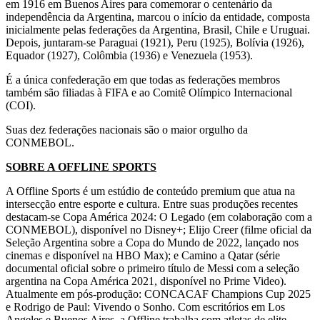
em 1916 em Buenos Aires para comemorar o centenário da
independência da Argentina, marcou o início da entidade, composta
inicialmente pelas federações da Argentina, Brasil, Chile e Uruguai.
Depois, juntaram-se Paraguai (1921), Peru (1925), Bolívia (1926),
Equador (1927), Colômbia (1936) e Venezuela (1953).
É a única confederação em que todas as federações membros
também são filiadas à FIFA e ao Comitê Olímpico Internacional
(COI).
Suas dez federações nacionais são o maior orgulho da
CONMEBOL.
SOBRE A OFFLINE SPORTS
A Offline Sports é um estúdio de conteúdo premium que atua na
intersecção entre esporte e cultura. Entre suas produções recentes
destacam-se Copa América 2024: O Legado (em colaboração com a
CONMEBOL), disponível no Disney+; Elijo Creer (filme oficial da
Seleção Argentina sobre a Copa do Mundo de 2022, lançado nos
cinemas e disponível na HBO Max); e Camino a Qatar (série
documental oficial sobre o primeiro título de Messi com a seleção
argentina na Copa América 2021, disponível no Prime Video).
Atualmente em pós-produção: CONCACAF Champions Cup 2025
e Rodrigo de Paul: Vivendo o Sonho. Com escritórios em Los
Angeles e Buenos Aires, a Offline trabalha com atletas de elite,