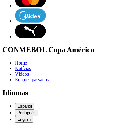
CONMEBOL Copa América
Home
Notícias
Vídeos
Edições passadas
Idiomas
Español
Português
English