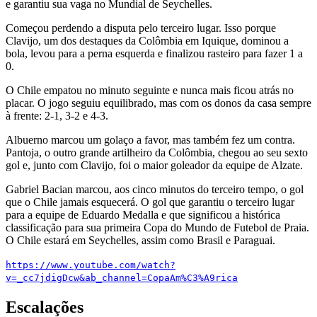
e garantiu sua vaga no Mundial de Seychelles.
Começou perdendo a disputa pelo terceiro lugar. Isso porque
Clavijo, um dos destaques da Colômbia em Iquique, dominou a
bola, levou para a perna esquerda e finalizou rasteiro para fazer 1 a
0.
O Chile empatou no minuto seguinte e nunca mais ficou atrás no
placar. O jogo seguiu equilibrado, mas com os donos da casa sempre
à frente: 2-1, 3-2 e 4-3.
Albuerno marcou um golaço a favor, mas também fez um contra.
Pantoja, o outro grande artilheiro da Colômbia, chegou ao seu sexto
gol e, junto com Clavijo, foi o maior goleador da equipe de Alzate.
Gabriel Bacian marcou, aos cinco minutos do terceiro tempo, o gol
que o Chile jamais esquecerá. O gol que garantiu o terceiro lugar
para a equipe de Eduardo Medalla e que significou a histórica
classificação para sua primeira Copa do Mundo de Futebol de Praia.
O Chile estará em Seychelles, assim como Brasil e Paraguai.
https://www.youtube.com/watch?
v=_cc7jdigDcw&ab_channel=CopaAm%C3%A9rica
Escalações