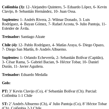
Colômbia (3):
12- Alejandro Quintero, 5- Eduardo López, 6- Kevin
Clavijo, 8- Sebastián Hernández, 10- Juan Ossa.
Suplentes:
1- Andrés Rivera, 2- Wilmar Donado, 3- Luis
Rodríguez, 4- Bayan Gómez, 7- Rafael Acosta, 9- Julio Pantoja, 11-
Esleider de Ávila.
Treinador:
Santiago Alzate
Chile (4):
12- Pablo Rodríguez, 4- Matías Araya, 6- Diego Opazo,
7- Diego San Martín, 8- Andrés Albuerno.
Suplentes:
1- Orlando Echeverría, 2- Sebastián Bolívar (Capitão),
3- César Rama, 5- Gabriel Bacian, 9- Héctor Tobar, 10- Daniel
Durán, 11- Javier Aguilera.
Treinador:
Eduardo Medalla
Gols:
PT:
3’ Kevin Clavijo (Co), 4’ Sebastián Bolívar (Ch). Parcial:
Colômbia 1-1 Chile
ST:
2’ Andrés Albuerno (Ch), 4’ Julio Pantoja (Co), 8’ Héctor Tobar
(Ch). Colômbia 2-3 Chile