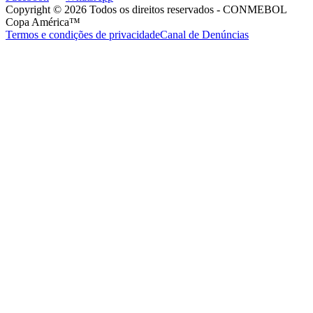
Copyright ©
2026
Todos os direitos reservados
- CONMEBOL
Copa América™
Termos e condições de privacidade
Canal de Denúncias