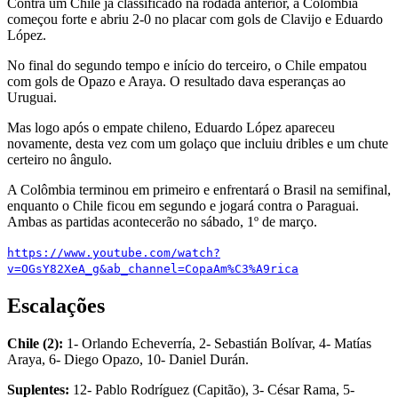
Contra um Chile já classificado na rodada anterior, a Colômbia
começou forte e abriu 2-0 no placar com gols de Clavijo e Eduardo
López.
No final do segundo tempo e início do terceiro, o Chile empatou
com gols de Opazo e Araya. O resultado dava esperanças ao
Uruguai.
Mas logo após o empate chileno, Eduardo López apareceu
novamente, desta vez com um golaço que incluiu dribles e um chute
certeiro no ângulo.
A Colômbia terminou em primeiro e enfrentará o Brasil na semifinal,
enquanto o Chile ficou em segundo e jogará contra o Paraguai.
Ambas as partidas acontecerão no sábado, 1º de março.
https://www.youtube.com/watch?
v=OGsY82XeA_g&ab_channel=CopaAm%C3%A9rica
Escalações
Chile (2):
1- Orlando Echeverría, 2- Sebastián Bolívar, 4- Matías
Araya, 6- Diego Opazo, 10- Daniel Durán.
Suplentes:
12- Pablo Rodríguez (Capitão), 3- César Rama, 5-