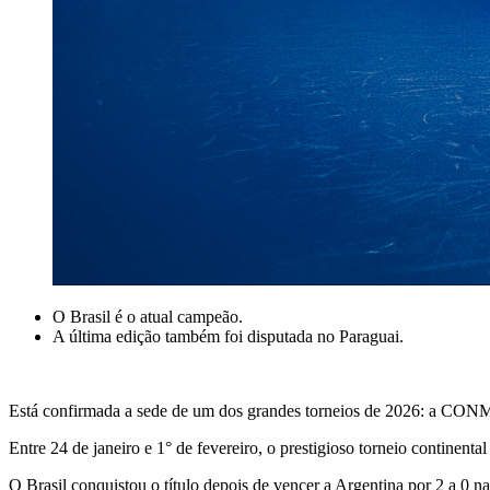
O Brasil é o atual campeão.
A última edição também foi disputada no Paraguai.
Está confirmada a sede de um dos grandes torneios de 2026: a CO
Entre 24 de janeiro e 1° de fevereiro, o prestigioso torneio contine
O Brasil conquistou o título depois de vencer a Argentina por 2 a 0 na