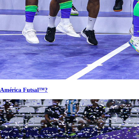
 América Futsal™?