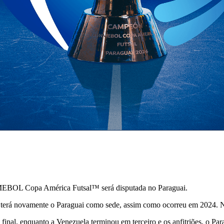
NMEBOL Copa América Futsal™ será disputada no Paraguai.
ntal terá novamente o Paraguai como sede, assim como ocorreu em 2024. 
 final, enquanto a Venezuela terminou em terceiro e os anfitriões, o Par