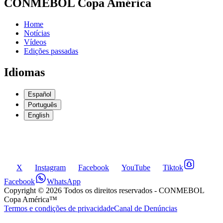
CONMEBOL Copa América
Home
Notícias
Vídeos
Edições passadas
Idiomas
Español
Português
English
X
Instagram
Facebook
YouTube
Tiktok
Facebook
WhatsApp
Copyright ©
2026
Todos os direitos reservados
- CONMEBOL
Copa América™
Termos e condições de privacidade
Canal de Denúncias