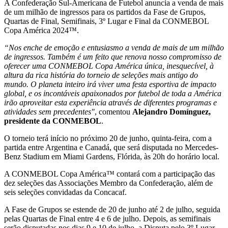
A Confederação Sul-Americana de Futebol anuncia a venda de mais
de um milhão de ingressos para os partidos da Fase de Grupos,
Quartas de Final, Semifinais, 3º Lugar e Final da CONMEBOL
Copa América 2024™.
“Nos enche de emoção e entusiasmo a venda de mais de um milhão
de ingressos. Também é um feito que renova nosso compromisso de
oferecer uma CONMEBOL Copa América única, inesquecível, à
altura da rica história do torneio de seleções mais antigo do
mundo. O planeta inteiro irá viver uma festa esportiva de impacto
global, e os incontáveis apaixonados por futebol de toda a América
irão aproveitar esta experiência através de diferentes programas e
atividades sem precedentes"
, comentou
Alejandro Domínguez,
presidente da CONMEBOL
.
O torneio terá início no próximo 20 de junho, quinta-feira, com a
partida entre Argentina e Canadá, que será disputada no Mercedes-
Benz Stadium em Miami Gardens, Flórida, às 20h do horário local.
A CONMEBOL Copa América™ contará com a participação das
dez seleções das Associações Membro da Confederação, além de
seis seleções convidadas da Concacaf.
A Fase de Grupos se estende de 20 de junho até 2 de julho, seguida
pelas Quartas de Final entre 4 e 6 de julho. Depois, as semifinais
serão disputadas nos dias 9 e 10 de julho, a Disputa pelo 3º Lugar