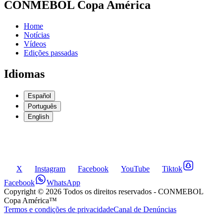
CONMEBOL Copa América
Home
Notícias
Vídeos
Edições passadas
Idiomas
Español
Português
English
X
Instagram
Facebook
YouTube
Tiktok
Facebook
WhatsApp
Copyright ©
2026
Todos os direitos reservados
- CONMEBOL
Copa América™
Termos e condições de privacidade
Canal de Denúncias