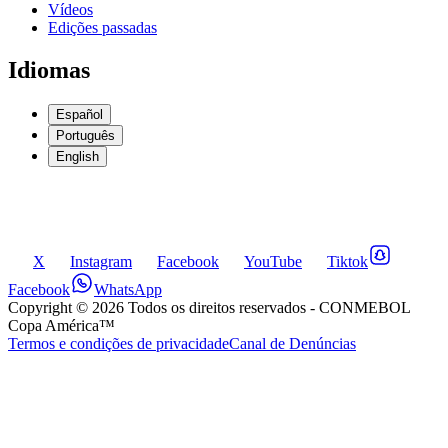
Vídeos
Edições passadas
Idiomas
Español
Português
English
X
Instagram
Facebook
YouTube
Tiktok
Facebook
WhatsApp
Copyright ©
2026
Todos os direitos reservados
- CONMEBOL
Copa América™
Termos e condições de privacidade
Canal de Denúncias