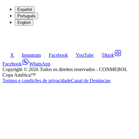
Español
Português
English
X
Instagram
Facebook
YouTube
Tiktok
Facebook
WhatsApp
Copyright ©
2026
Todos os direitos reservados
- CONMEBOL
Copa América™
Termos e condições de privacidade
Canal de Denúncias