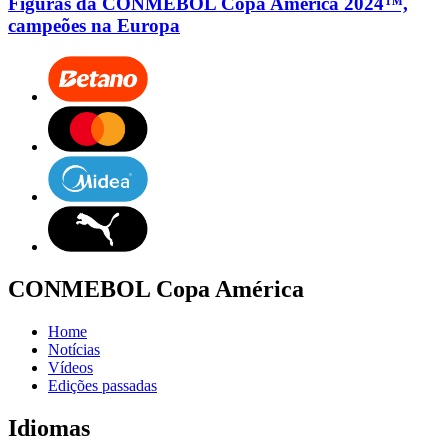
Figuras da CONMEBOL Copa América 2024™,
campeões na Europa
CONMEBOL Copa América
Home
Notícias
Vídeos
Edições passadas
Idiomas