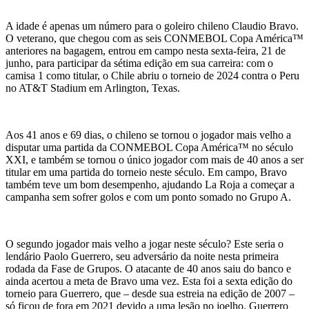
A idade é apenas um número para o goleiro chileno Claudio Bravo.
O veterano, que chegou com as seis CONMEBOL Copa América™
anteriores na bagagem, entrou em campo nesta sexta-feira, 21 de
junho, para participar da sétima edição em sua carreira: com o
camisa 1 como titular, o Chile abriu o torneio de 2024 contra o Peru
no AT&T Stadium em Arlington, Texas.
Aos 41 anos e 69 dias, o chileno se tornou o jogador mais velho a
disputar uma partida da CONMEBOL Copa América™ no século
XXI, e também se tornou o único jogador com mais de 40 anos a ser
titular em uma partida do torneio neste século. Em campo, Bravo
também teve um bom desempenho, ajudando La Roja a começar a
campanha sem sofrer golos e com um ponto somado no Grupo A.
O segundo jogador mais velho a jogar neste século? Este seria o
lendário Paolo Guerrero, seu adversário da noite nesta primeira
rodada da Fase de Grupos. O atacante de 40 anos saiu do banco e
ainda acertou a meta de Bravo uma vez. Esta foi a sexta edição do
torneio para Guerrero, que – desde sua estreia na edição de 2007 –
só ficou de fora em 2021 devido a uma lesão no joelho. Guerrero