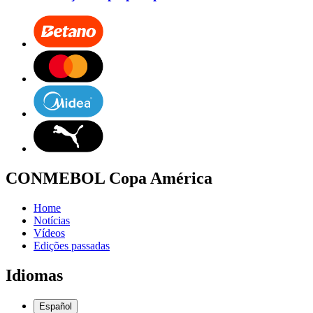
CONMEBOL Copa América
Home
Notícias
Vídeos
Edições passadas
Idiomas
Español