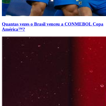
Quantas vezes o Brasil venceu a CONMEBOL Copa
América™?