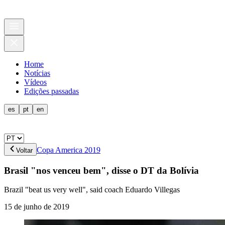
Home
Notícias
Vídeos
Edições passadas
es
pt
en
Copa America 2019
Voltar
Brasil "nos venceu bem", disse o DT da Bolívia
Brazil "beat us very well", said coach Eduardo Villegas
15 de junho de 2019