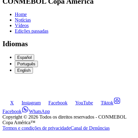
CONMEBOL Copa América
Home
Notícias
Vídeos
Edições passadas
Idiomas
Español
Português
English
X
Instagram
Facebook
YouTube
Tiktok
Facebook
WhatsApp
Copyright ©
2026
Todos os direitos reservados
- CONMEBOL
Copa América™
Termos e condições de privacidade
Canal de Denúncias