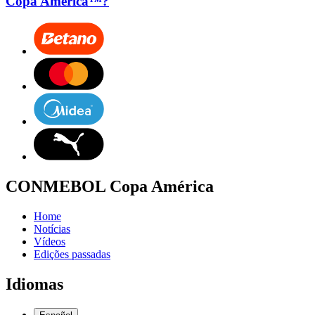
Copa América™?
CONMEBOL Copa América
Home
Notícias
Vídeos
Edições passadas
Idiomas