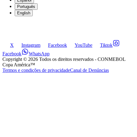
Español
Português
English
X
Instagram
Facebook
YouTube
Tiktok
Facebook
WhatsApp
Copyright ©
2026
Todos os direitos reservados
- CONMEBOL
Copa América™
Termos e condições de privacidade
Canal de Denúncias