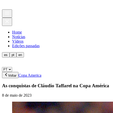
Home
Notícias
Vídeos
Edições passadas
es
pt
en
Copa America
Voltar
As conquistas de Cláudio Taffarel na Copa América
8 de maio de 2023