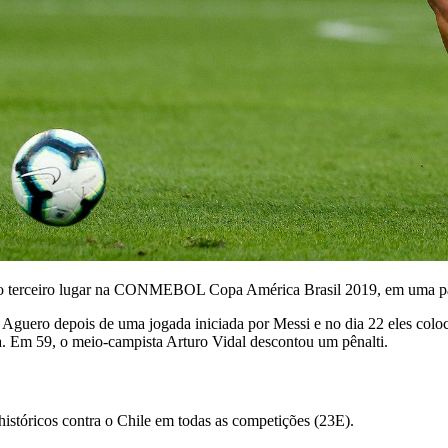
ou o terceiro lugar na CONMEBOL Copa América Brasil 2019, em uma pa
 Aguero depois de uma jogada iniciada por Messi e no dia 22 eles colo
la. Em 59, o meio-campista Arturo Vidal descontou um pênalti.
históricos contra o Chile em todas as competições (23E).