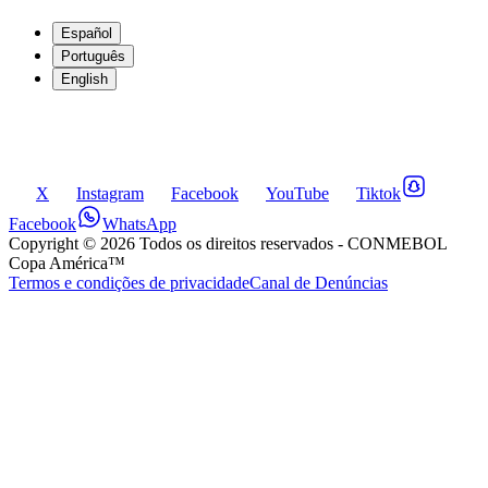
Español
Português
English
X
Instagram
Facebook
YouTube
Tiktok
Facebook
WhatsApp
Copyright ©
2026
Todos os direitos reservados
- CONMEBOL
Copa América™
Termos e condições de privacidade
Canal de Denúncias