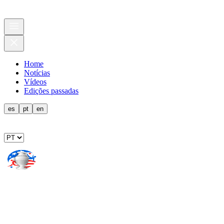
Home
Notícias
Vídeos
Edições passadas
es
pt
en