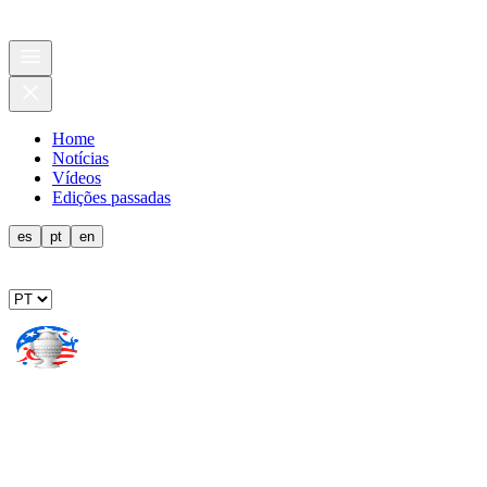
Home
Notícias
Vídeos
Edições passadas
es
pt
en